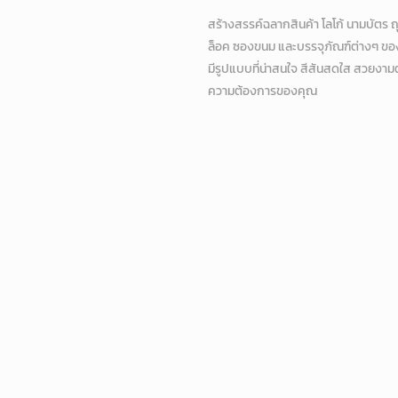
สร้างสรรค์ฉลากสินค้า โลโก้ นามบัตร ถ
ล็อค ซองขนม และบรรจุภัณฑ์ต่างๆ ขอ
มีรูปแบบที่น่าสนใจ สีสันสดใส สวยงา
ความต้องการของคุณ