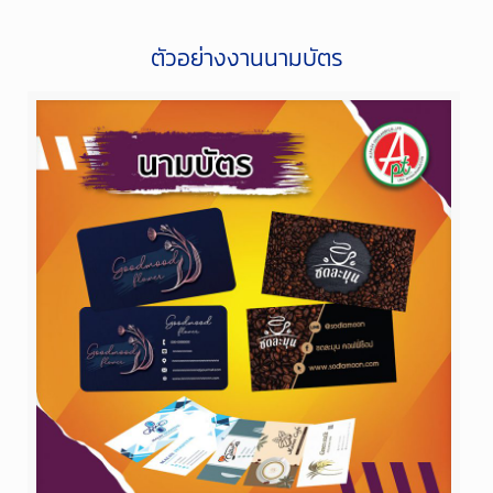
ตัวอย่างงานนามบัตร