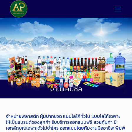
งานแคปซีล
จำหน่ายพลาสติก หุ้มปากขวด แบบโลโก้ทั่วไป แบบโลโก้เฉพาะ
ให้เป็นแบรนด์ของลูกค้า รับบริการออกแบบฟรี สวยคุ้มค่า มี
เอกลักษณ์เฉพาะตัวไม่ซ้ำใคร ออกแบบโดยทีมงานมืออาชีพ พิมพ์