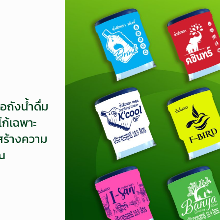
ังน้ำดื่ม
โก้เฉพาะ
สร้างความ
ุณ