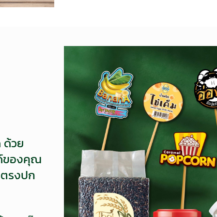
 ด้วย
นด์ของคุณ
ยตรงปก