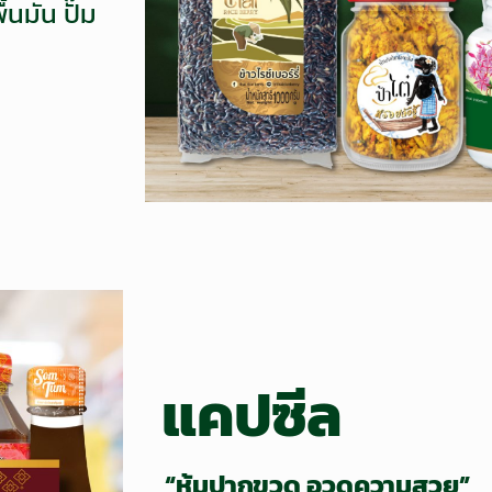
นมัน ปั๊ม
แคปซีล
“หุ้มปากขวด อวดความสวย”