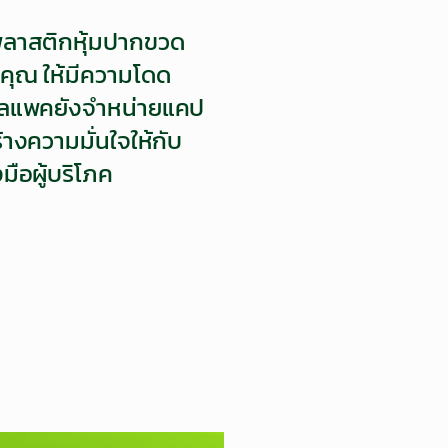
ลาสติกหุ้มปากขวด
งคุณ ให้มีความโดด
งออลแพคยังจำหน่ายแคป
้างความมั่นใจให้กับ
งมือผู้บริโภค