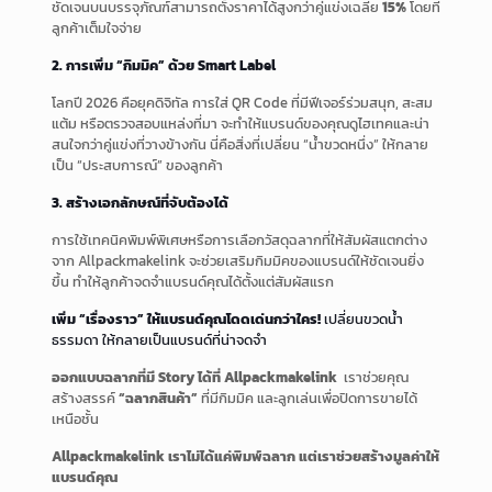
ชัดเจนบนบรรจุภัณฑ์สามารถตั้งราคาได้สูงกว่าคู่แข่งเฉลี่ย
15%
โดยที่
ลูกค้าเต็มใจจ่าย
2. การเพิ่ม “กิมมิค” ด้วย Smart Label
โลกปี 2026 คือยุคดิจิทัล การใส่ QR Code ที่มีฟีเจอร์ร่วมสนุก, สะสม
แต้ม หรือตรวจสอบแหล่งที่มา จะทำให้แบรนด์ของคุณดูไฮเทคและน่า
สนใจกว่าคู่แข่งที่วางข้างกัน นี่คือสิ่งที่เปลี่ยน “น้ำขวดหนึ่ง” ให้กลาย
เป็น “ประสบการณ์” ของลูกค้า
3. สร้างเอกลักษณ์ที่จับต้องได้
การใช้เทคนิคพิมพ์พิเศษหรือการเลือกวัสดุฉลากที่ให้สัมผัสแตกต่าง
จาก Allpackmakelink จะช่วยเสริมกิมมิคของแบรนด์ให้ชัดเจนยิ่ง
ขึ้น ทำให้ลูกค้าจดจำแบรนด์คุณได้ตั้งแต่สัมผัสแรก
เพิ่ม “เรื่องราว” ให้แบรนด์คุณโดดเด่นกว่าใคร!
เปลี่ยนขวดน้ำ
ธรรมดา ให้กลายเป็นแบรนด์ที่น่าจดจำ
ออกแบบฉลากที่มี Story ได้ที่ Allpackmakelink
เราช่วยคุณ
สร้างสรรค์
“ฉลากสินค้า”
ที่มีกิมมิค และลูกเล่นเพื่อปิดการขายได้
เหนือชั้น
Allpackmakelink เราไม่ได้แค่พิมพ์ฉลาก แต่เราช่วยสร้างมูลค่าให้
แบรนด์คุณ