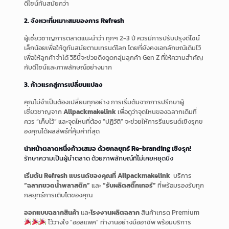
ดีไซน์ทันสมัยกว่า
2. จังหวะที่เหมาะสมของการ Refresh
ผู้เชี่ยวชาญการตลาดแนะนำว่า ทุกๆ 2-3 ปี ควรมีการปรับปรุงดีไซน์
เล็กน้อยเพื่อให้ดูทันสมัยตามเทรนด์โลก โดยที่ยังคงเอกลักษณ์เดิมไว้
เพื่อให้ลูกค้าจำได้ วิธีนี้จะช่วยดึงดูดกลุ่มลูกค้า Gen Z ที่ให้ความสำคัญ
กับดีไซน์และภาพลักษณ์อย่างมาก
3. ก้าวแรกสู่การเปลี่ยนแปลง
คุณไม่จำเป็นต้องเปลี่ยนทุกอย่าง การเริ่มต้นจากการปรึกษาผู้
เชี่ยวชาญจาก
Allpackmakelink
เพื่อดูว่าจุดไหนของฉลากเดิมที่
ควร “เก็บไว้” และจุดไหนที่ต้อง “ปฏิวัติ” จะช่วยให้การรีแบรนด์เชิงรุกข
องคุณได้ผลลัพธ์ที่คุ้มค่าที่สุด
นำหน้าตลาดหนึ่งก้าวเสมอ ด้วยกลยุทธ์ Re-branding เชิงรุก!
รักษาความเป็นผู้นำตลาด ด้วยภาพลักษณ์ที่ไม่เคยหยุดนิ่ง
เริ่มต้น Refresh แบรนด์ของคุณที่ Allpackmakelink
บริการ
“ฉลากขวดน้ำพลาสติก”
และ
“รับผลิตสติ๊กเกอร์”
ที่พร้อมรองรับทุก
กลยุทธ์การเติบโตของคุณ
ออกแบบฉลากสินค้า
และ
โรงงานผลิตฉลาก
สินค้าเกรด Premium
ไว้วางใจ “ออลแพค” ทำงานอย่างมืออาชีพ พร้อมบริการ