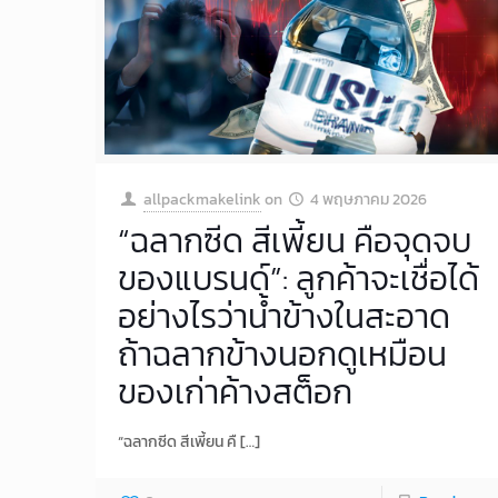
allpackmakelink
on
4 พฤษภาคม 2026
“ฉลากซีด สีเพี้ยน คือจุดจบ
ของแบรนด์”: ลูกค้าจะเชื่อได้
อย่างไรว่าน้ำข้างในสะอาด
ถ้าฉลากข้างนอกดูเหมือน
ของเก่าค้างสต็อก
“ฉลากซีด สีเพี้ยน คื
[…]