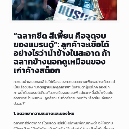
“ฉลากซีด สีเพี้ยน คือจุดจบ
ของแบรนด์”: ลูกค้าจะเชื่อได้
อย่างไรว่าน้ำข้างในสะอาด ถ้า
ฉลากข้างนอกดูเหมือนของ
เก่าค้างสต็อก
ความสม่ำเสมอของสี ไม่ใช่เรื่องของความสวยงามเพียงอย่างเดียว แต่
เป็นเรื่องของ
“มาตรฐานและคุณภาพ”
ในสายตาผู้บริโภค ลองนึก
ภาพน้ำดื่มแบรนด์เดียวกันวางเรียงบนเชลฟ์ แต่ขวดหนึ่งสีน้ำเงินเข้ม
อีกขวดสีน้ำเงินจาง… ลูกค้าจะเริ่มตั้งคำถามทันทีว่า “ล็อตไหนคือของ
ปลอม?”
1. จิตวิทยาความสะอาดและของใหม่
ฉลากที่สีซีดจากการโดนแดด หรือใช้หมึกพิมพ์คุณภาพต่ำ จะให้ความ
รู้สึกเหมือน “สินค้าค้างสต็อก” หรือ “สินค้าเก่า” ในธุรกิจน้ำดื่มที่ความ