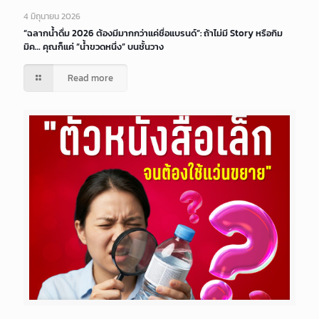
4 มิถุนายน 2026
“ฉลากน้ำดื่ม 2026 ต้องมีมากกว่าแค่ชื่อแบรนด์”: ถ้าไม่มี Story หรือกิม
มิค… คุณก็แค่ “น้ำขวดหนึ่ง” บนชั้นวาง
Read more