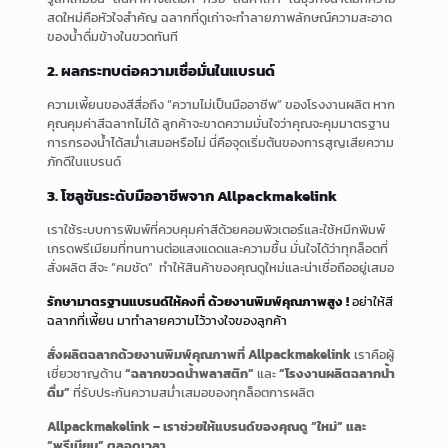
สดใหม่คือหัวใจสำคัญ ฉลากที่ดูเก่าจะทำลายภาพลักษณ์ความสะอาด
ของน้ำดื่มข้างในขวดทันที
2. ผลกระทบต่อความเชื่อมั่นในแบรนด์
ความเพี้ยนของสีสื่อถึง “ความไม่เป็นมืออาชีพ” ของโรงงานผลิต หาก
คุณคุมค่าสีฉลากไม่ได้ ลูกค้าจะขาดความมั่นใจว่าคุณจะคุมมาตรฐาน
การกรองน้ำได้สม่ำเสมอหรือไม่ นี่คือจุดเริ่มต้นของการสูญเสียความ
ภักดีในแบรนด์
3. โซลูชันระดับมืออาชีพจาก Allpackmakelink
เราใช้ระบบการพิมพ์ที่ควบคุมค่าสีด้วยคอมพิวเตอร์และใช้หมึกพิมพ์
เกรดพรีเมียมที่ทนทานต่อแสงแดดและความชื้น มั่นใจได้ว่าทุกล็อตที่
สั่งผลิต สีจะ “คมชัด” ทำให้สินค้าของคุณดูใหม่และน่าเชื่อถืออยู่เสมอ
รักษามาตรฐานแบรนด์ให้คงที่ ด้วยงานพิมพ์คุณภาพสูง !
อย่าให้สี
ฉลากที่เพี้ยน มาทำลายความไว้วางใจของลูกค้า
สั่งผลิตฉลากด้วยงานพิมพ์คุณภาพที่ Allpackmakelink
เราคือผู้
เชี่ยวชาญด้าน
“ฉลากขวดน้ำพลาสติก”
และ
“โรงงานผลิตฉลากน้ำ
ดื่ม”
ที่รับประกันความสม่ำเสมอของทุกล็อตการผลิต
Allpackmakelink – เราช่วยให้แบรนด์ของคุณดู “ใหม่” และ
“พรีเมียม” ตลอดเวลา