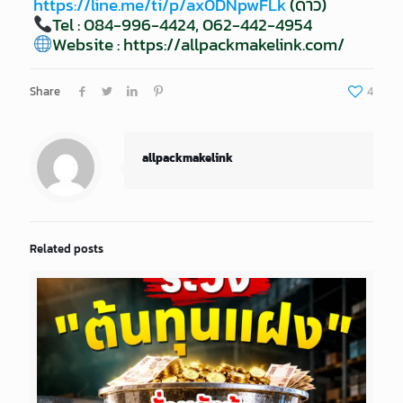
https://line.me/ti/p/ax0DNpwFLk
(ดาว)
Tel : 084-996-4424, 062-442-4954
Website :
https://allpackmakelink.com/
Share
4
allpackmakelink
Related posts