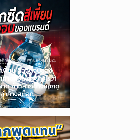
elink
on
4 พฤษภาคม 2026
ีเพี้ยน คือจุดจบของ
ค้าจะเชื่อได้อย่างไรว่า
ะอาด ถ้าฉลากข้างนอกดู
ก่าค้างสต็อก