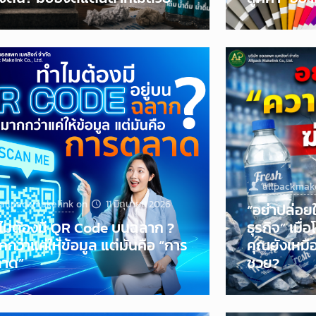
allpackmak
allpackmakelink
on
11 มิถุนายน 2026
“อย่าปล่อยใ
ไมต้องมี QR Code บนฉลาก ?
ธุรกิจ” เมื
กกว่าแค่ให้ข้อมูล แต่มันคือ “การ
คุณยังเหมือ
าด”
ซวย?