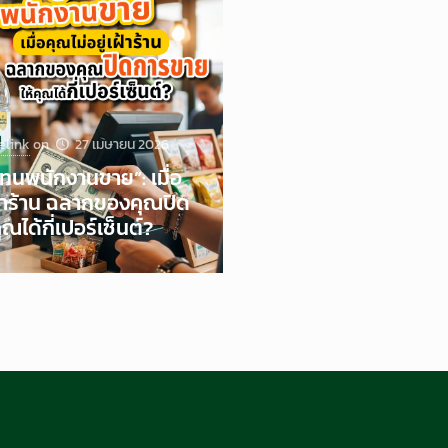
elink
on
27 เมษายน 2026
นพนักงานขาย”: เมื่อ
เฝ้าร้าน ฉลากของคุณปิด
ณได้กี่เปอร์เซ็นต์?