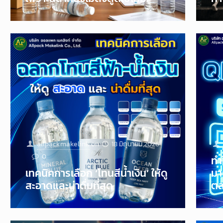
allpackmakelink
on
18 มิถุนายน 2026
0
ทำ
เทคนิคการเลือก ‘โทนสีน้ำเงิน’ ให้ดู
มา
สะอาดและน่าดื่มที่สุด
ตล