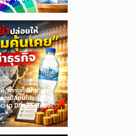
elink
on
11 มิถุนายน 2026
ห้ ‘ความคุ้นเคย’ ฆ่า
่อโลกเปลี่ยนไปแต่ฉลาก
น 10 ปีที่แล้ว… ใครจะ