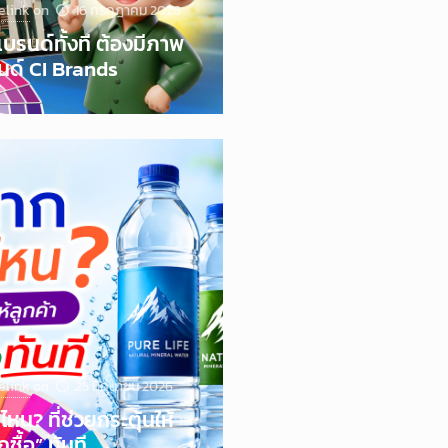
elink
on
16 กรกฎาคม 2026
ำแบรนด์ทั้งที ต้องมีภาพ
นด์ CI Brands
elink
on
25 มิถุนายน 2026
น? ที่ช่วยกระตุ้นให้
ซื้อ” ทันที