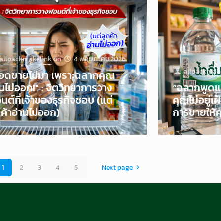
allpackmakelink
on
4 พฤษภาคม 2026
allpackmak
อดขายไม่มา เพราะฉลากคุณ
านไม่ออก!” : จิตวิทยาการวาง
“ฉลากพูดแท
นต์ที่เจ้าของธุรกิจชอบ (แต่
คุณไม่อยู่
กค้าอ่านไม่ออก)
การขายให้คุ
1
2
3
4
5
Next page