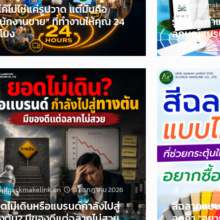
allpackmak
โก้ไม่ใช่แค่รูปวาด แต่มันคือ
นักงานขาย” ที่ทำงานให้คุณ 24
รู้ยัง.. จะท
วโมง
ลักษณ์แบร
allpackmakelink
on
3 กรกฎาคม 2026
allpackmak
ดไม่เดินหรือแบรนด์กำลังไปสู่
สีฉลากแบบไห
งตัน? มีของดีแต่ฉลากไม่สวย
ลูกค้า “อยาก