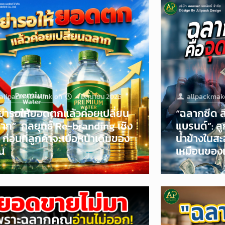
allpackmakelink
on
4 มิถุนายน 2026
allpackmak
ย่ารอให้ยอดตกแล้วค่อยเปลี่ยน
“ฉลากซีด ส
าก” กลยุทธ์ Re-branding เชิง
แบรนด์”: ลูก
ก ก่อนที่ลูกค้าจะเบื่อหน้าเดิมของ
น้ำข้างในส
ณ
เหมือนของเ