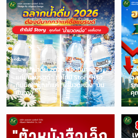
allpackmakelink
on
4 มิถุนายน 2026
“ฉลากน้ำดื่ม 2026 ต้องมีมากกว่า
“อ
แค่ชื่อแบรนด์”: ถ้าไม่มี Story หรือ
ฉล
กิมมิค… คุณก็แค่ “น้ำขวดหนึ่ง” บน
รุ
ชั้นวาง
คุ