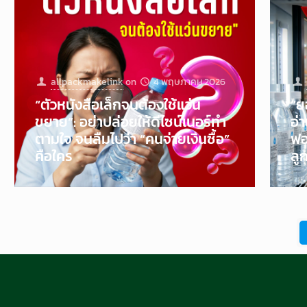
allpackmakelink
on
4 พฤษภาคม 2026
“ตัวหนังสือเล็กจนต้องใช้แว่น
“ย
ขยาย”: อย่าปล่อยให้ดีไซน์เนอร์ทำ
อ่
ตามใจ จนลืมไปว่า “คนจ่ายเงินซื้อ”
ฟอ
คือใคร
ลู