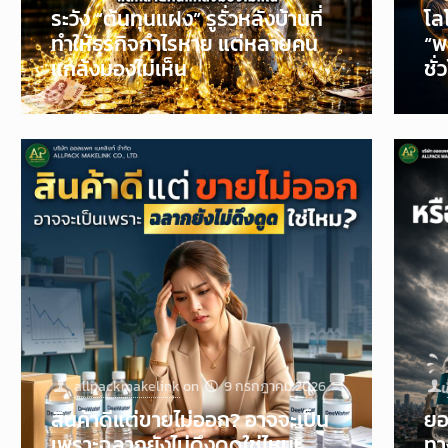
ระวัง “ต้นทุนแฝง” รูรั่วหลังบ้านที่
โล
ทำให้ธุรกิจกำไรหาย แต่หลายคน
“พ
แกล้งมองไม่เห็น
ชั่
allpackmakelink
on
9 กรกฎาคม 2026
สินค้าดีแต่ขายไม่ออก? อาจจะเป็น
ยอ
เพราะฉลากยังไม่ดึงดูดใช่ไหม!
ทา