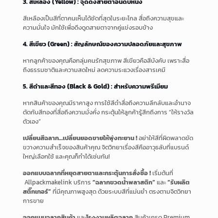
3. สีเหลือง (Yellow) : จุดดึงสายตาอันดับหนึ่ง
สีเหลืองเป็นสีที่ตาคนเห็นได้ชัดที่สุดในระยะไกล สื่อถึงความสุขและ
ความมั่นใจ มักใช้เพื่อดึงดูดสายตาจากคู่แข่งรอบข้าง
4. สีเขียว (Green) : สัญลักษณ์ของความปลอดภัยและสุขภาพ
หากลูกค้าของคุณคือกลุ่มคนรักสุขภาพ สีเขียวคือสีบังคับ เพราะสื่อ
ถึงธรรมชาติและความสดใหม่ ลดความระแวงเรื่องสารเคมี
5. สีดำและสีทอง (Black & Gold) : สำหรับความพรีเมียม
หากสินค้าของคุณมีราคาสูง การใช้สีดำสื่อถึงความลึกลับและอำนาจ
ตัดกับสีทองที่สื่อถึงความมั่งคั่ง กระตุ้นให้ลูกค้ารู้สึกถึงการ “ให้รางวัล
ตัวเอง”
เปลี่ยนสีฉลาก…เปลี่ยนยอดขายให้พุ่งทะยาน !
อย่าให้สีที่ผิดพลาดขัด
ขวางความสำเร็จของสินค้าคุณ จิตวิทยาเรื่องสีคืออาวุธลับที่แบรนด์
ใหญ่เลือกใช้ และคุณก็ทำได้เช่นกัน!
ออกแบบฉลากที่หยุดสายตาและกระตุ้นการสั่งซื้อ !
เริ่มต้นที่
Allpackmakelink บริการ
“ฉลากขวดน้ำพลาสติก”
และ
“รับผลิต
สติ๊กเกอร์”
ที่มีคุณภาพสูงสุด ด้วยระบบสีที่แม่นยำ ตรงตามจิตวิทยา
การขาย
ออกแบบฉลากสินค้า
และ
โรงงานผลิตฉลาก
สินค้าเกรด Premium