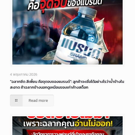
4 พฤษภาคม 2026
“ฉลากซีด สีเพี้ยน คือจุดจบของแบรนด์”: ลูกค้าจะเชื่อได้อย่างไรว่าน้ำข้างใน
สะอาด ถ้าฉลากข้างนอกดูเหมือนของเก่าค้างสต็อก
Read more