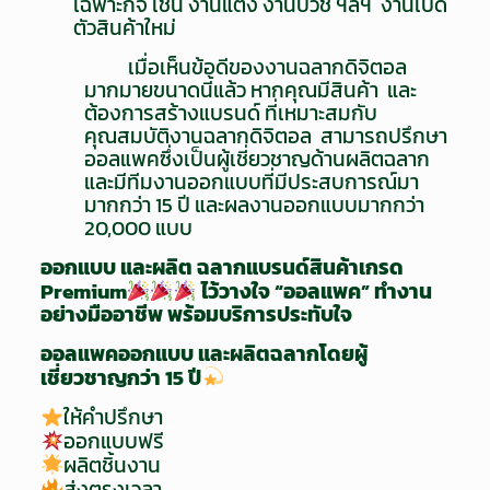
เฉพาะกิจ เช่น
งานแต่ง งานบวช ฯลฯ งานเปิด
ตัวสินค้าใหม่
เมื่อเห็นข้อดีของงานฉลากดิจิตอล
มากมายขนาดนี้แล้ว หากคุณมีสินค้า และ
ต้องการสร้างแบรนด์ ที่เหมาะสมกับ
คุณสมบัติงานฉลากดิจิตอล สามารถปรึกษา
ออลแพคซึ่งเป็นผู้เชี่ยวชาญด้านผลิตฉลาก
และมีทีมงานออกแบบที่มีประสบการณ์มา
มากกว่า 15 ปี และผลงานออกแบบมากกว่า
20,000 แบบ
ออกแบบ และผลิต ฉลากแบรนด์สินค้าเกรด
Premium
ไว้วางใจ “ออลแพค” ทำงาน
อย่างมืออาชีพ พร้อมบริการประทับใจ
ออลแพคออกแบบ และผลิตฉลากโดยผู้
เชี่ยวชาญกว่า 15 ปี
ให้คำปรึกษา
ออกแบบฟรี
ผลิตชิ้นงาน
ส่งตรงเวลา