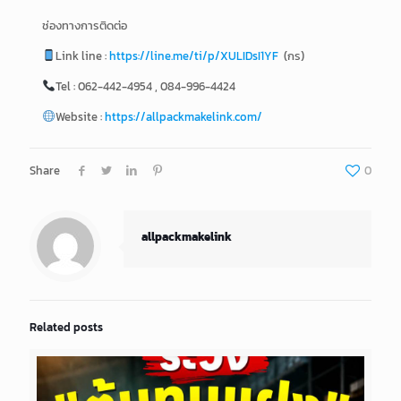
ช่องทางการติดต่อ
Link line :
https://line.me/ti/p/XULIDsI1YF
(กร)
Tel : 062-442-4954 , 084-996-4424
Website :
https://allpackmakelink.com/
Share
0
allpackmakelink
Related posts