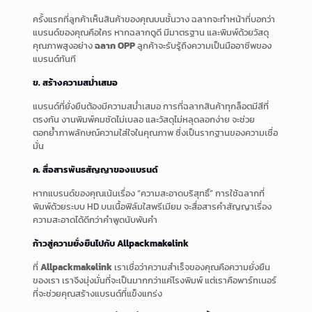
ครั้งแรกที่ลูกค้าเห็นสินค้าของคุณบนชั้นวาง ฉลากจะทำหน้าที่บอกว่า
แบรนด์ของคุณคือใคร หากฉลากดูดี มีมาตรฐาน และพิมพ์ด้วยวัสดุ
คุณภาพสูงอย่าง
ฉลาก OPP
ลูกค้าจะรับรู้ถึงความเป็นมืออาชีพของ
แบรนด์ทันที
ข. สร้างความสม่ำเสมอ
แบรนด์ที่ยั่งยืนต้องมีความสม่ำเสมอ การที่ฉลากสินค้าทุกล็อตมีสีที่
ตรงกัน งานพิมพ์คมชัดไม่เบลอ และวัสดุไม่หลุดลอกง่าย จะช่วย
ตอกย้ำภาพลักษณ์ความใส่ใจในคุณภาพ ซึ่งเป็นรากฐานของความเชื่อ
มั่น
ค. สื่อสารพันธสัญญาของแบรนด์
หากแบรนด์ของคุณเน้นเรื่อง “ความสะอาดบริสุทธิ์” การใช้ฉลากที่
พิมพ์ด้วยระบบ HD บนเนื้อฟิล์มใสพรีเมียม จะสื่อสารคำสัญญาเรื่อง
ความสะอาดได้ดีกว่าคำพูดนับพันคำ
ก้าวสู่ความยั่งยืนไปกับ Allpackmakelink
ที่
Allpackmakelink
เราเชื่อว่าความสำเร็จของคุณคือความยั่งยืน
ของเรา เราจึงมุ่งมั่นที่จะเป็นมากกว่าแค่โรงพิมพ์ แต่เราคือพาร์ทเนอร์
ที่จะช่วยคุณสร้างแบรนด์ที่แข็งแกร่ง