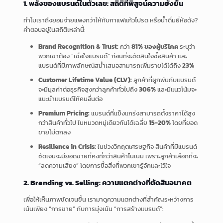
1. พลังของแบรนด์ในตัวเลข: สถิติที่พิสูจน์ความยั่งยืน
ทำไมเราถึงยอมจ่ายแพงกว่าให้กับกาแฟแก้วโปรด หรือน้ำดื่มยี่ห้อดัง?
คำตอบอยู่ในสถิติเหล่านี้:
Brand Recognition & Trust:
กว่า
81% ของผู้บริโภค
ระบุว่า
พวกเขาต้อง “เชื่อใจแบรนด์” ก่อนที่จะตัดสินใจซื้อสินค้า และ
แบรนด์ที่มีภาพลักษณ์สม่ำเสมอสามารถเพิ่มรายได้ได้ถึง
23%
Customer Lifetime Value (CLV):
ลูกค้าที่ผูกพันกับแบรนด์
จะมีมูลค่าต่อธุรกิจสูงกว่าลูกค้าทั่วไปถึง
306%
และมีแนวโน้มจะ
แนะนำแบรนด์ให้คนอื่นต่อ
Premium Pricing:
แบรนด์ที่แข็งแกร่งสามารถตั้งราคาได้สูง
กว่าสินค้าทั่วไป ในหมวดหมู่เดียวกันได้เฉลี่ย
15-20%
โดยที่ยอด
ขายไม่ตกลง
Resilience in Crisis:
ในช่วงวิกฤตเศรษฐกิจ สินค้าที่มีแบรนด์
ชัดเจนจะมียอดขายที่คงที่กว่าสินค้าโนเนม เพราะลูกค้าเลือกที่จะ
“ลดความเสี่ยง” โดยการซื้อสิ่งที่พวกเขารู้จักและไว้ใจ
2. Branding vs. Selling: ความแตกต่างที่ตัดสินอนาคต
เพื่อให้เห็นภาพชัดเจนขึ้น เรามาดูความแตกต่างที่สำคัญระหว่างการ
เน้นเพียง “การขาย” กับการมุ่งเน้น “การสร้างแบรนด์”: