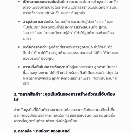
เป้าหมายและความสัมพันธ์:
การขายจะเน้นการทำธุรกรรมครั้ง
เดียว เพื่อจบการขายในระยะสั้น แต่การสร้างแบรนด์คือการเน้น
การสร้างความสัมพันธ์ระยะยาว กับลูกค้า
อาวุธในการแข่งขัน:
ในขณะที่การขายมักสู้ด้วย “ราคา” และ
“โปรโมชั่น” ซึ่งลดทอนกำไร แต่การสร้างแบรนด์จะสู้ด้วย
“คุณค่า” และ “อารมณ์ความรู้สึก” ที่ทำให้ลูกค้ามองข้ามเรื่อง
ราคา
ระดับการจดจำ:
ลูกค้าที่ซื้อเพราะการถูกขายจะจำได้แค่ “ตัว
สินค้า” ที่เขาได้รับ แต่ลูกค้าของแบรนด์จะจดจำไปถึง “ตัวตนและ
ชื่อแบรนด์” ของคุณ
ความยั่งยืนในสภาวะวิกฤต:
เมื่อคู่แข่งลดราคา ลูกค้าที่เน้นการ
ซื้อของถูกจะหายไปทันที แต่สำหรับธุรกิจที่เป็นแบรนด์ แม้คู่แข่ง
จะลดราคาเพียงใด ลูกค้ายังคงเลือกเราเพราะ “ความเชื่อมั่น” ที่
มีให้
3. “ฉลากสินค้า” : จุดเริ่มต้นของการสร้างตัวตนที่จับต้อง
ได้
สำหรับธุรกิจที่มีสินค้าวางขายตามท้องตลาดหรือโรงงานผลิตน้ำดื่ม
ฉลากคืออุปกรณ์ที่สำคัญที่สุดในการสื่อสารแบรนด์ เพราะมันคือสิ่ง
เดียวที่อยู่ติดกับตัวสินค้าจนถึงมือผู้บริโภค
ก. ฉลากคือ “นามบัตร” ของแบรนด์