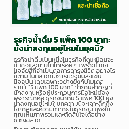
ธุรกิจน้ำดื่ม 5 แพ็ค 100 บาท:
ยังน่าลงทุนอยู่ไหมในยุคนี้?
ธุรกิจน้ำดื่มเป็นหนึ่งในธุรกิจที่ดูเหมือนจะ
มั่นคงและเติบโตได้เรื่อย ๆ เพราะน้ำคือ
ปัจจัยสี่ที่จำเป็นต่อการดำรงชีวิต อย่างไร
ก็ตาม ในตลาดที่มีการแข่งขันสูงเช่น
ปัจจุบัน โดยเฉพาะอย่างยิ่งกับโมเดล
ราคา “5 แพ็ค 100 บาท” คำถามสำคัญที่
นักลงทุนหรือผู้ประกอบการมือใหม่ต้อง
พิจารณาคือ ธุรกิจน้ำดื่ม 5 แพ็ค 100 ยัง
น่าลงทุนอยู่ไหม? บทความนี้จะเจาะลึกถึง
โอกาสและความท้าทายในธุรกิจนี้ เพื่อให้
คุณเห็นภาพรวมและตัดสินใจได้อย่าง
ชาญฉลาด