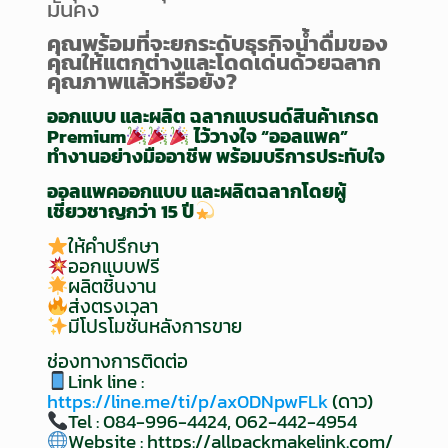
มั่นคง
คุณพร้อมที่จะยกระดับธุรกิจน้ำดื่มของ
คุณให้แตกต่างและโดดเด่นด้วยฉลาก
คุณภาพแล้วหรือยัง
?
ออกแบบ และผลิต ฉลากแบรนด์สินค้าเกรด
Premium
ไว้วางใจ “ออลแพค”
ทำงานอย่างมืออาชีพ พร้อมบริการประทับใจ
ออลแพคออกแบบ และผลิตฉลากโดยผู้
เชี่ยวชาญกว่า 15 ปี
ให้คำปรึกษา
ออกแบบฟรี
ผลิตชิ้นงาน
ส่งตรงเวลา
มีโปรโมชั่นหลังการขาย
ช่องทางการติดต่อ
Link line :
https://line.me/ti/p/ax0DNpwFLk
(ดาว)
Tel : 084-996-4424, 062-442-4954
Website :
https://allpackmakelink.com/