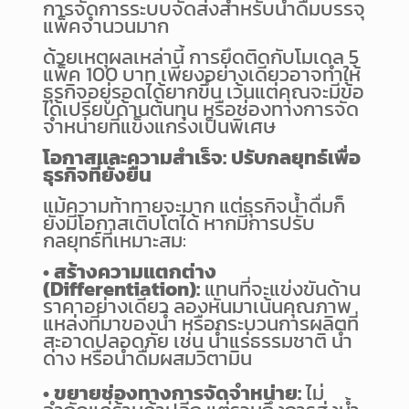
การจัดการระบบจัดส่งสำหรับน้ำดื่มบรรจุ
แพ็คจำนวนมาก
ด้วยเหตุผลเหล่านี้ การยึดติดกับโมเดล 5
แพ็ค 100 บาท เพียงอย่างเดียวอาจทำให้
ธุรกิจอยู่รอดได้ยากขึ้น เว้นแต่คุณจะมีข้อ
ได้เปรียบด้านต้นทุน หรือช่องทางการจัด
จำหน่ายที่แข็งแกร่งเป็นพิเศษ
โอกาสและความสำเร็จ: ปรับกลยุทธ์เพื่อ
ธุรกิจที่ยั่งยืน
แม้ความท้าทายจะมาก แต่ธุรกิจน้ำดื่มก็
ยังมีโอกาสเติบโตได้ หากมีการปรับ
กลยุทธ์ที่เหมาะสม:
• สร้างความแตกต่าง
(Differentiation):
แทนที่จะแข่งขันด้าน
ราคาอย่างเดียว ลองหันมาเน้นคุณภาพ
แหล่งที่มาของน้ำ หรือกระบวนการผลิตที่
สะอาดปลอดภัย เช่น น้ำแร่ธรรมชาติ น้ำ
ด่าง หรือน้ำดื่มผสมวิตามิน
• ขยายช่องทางการจัดจำหน่าย:
ไม่