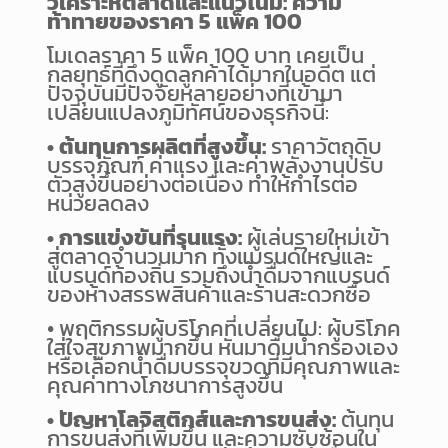
วิเคราะห์ตลาดและแนวโน้ม: ความ
ท้าทายของราคา 5 แพ็ค 100
โมเดลราคา 5 แพ็ค 100 บาท เคยเป็น
กลยุทธ์ที่ดึงดูดลูกค้าได้มากในอดีต แต่
ปัจจุบันมีปัจจัยหลายอย่างที่เข้ามา
เปลี่ยนแปลงภูมิทัศน์ของธุรกิจนี้:
• ต้นทุนการผลิตที่สูงขึ้น:
ราคาวัตถุดิบ
บรรจุภัณฑ์ ค่าแรง และค่าพลังงานปรับ
ตัวสูงขึ้นอย่างต่อเนื่อง ทำให้กำไรต่อ
หน่วยลดลง
• การแข่งขันที่รุนแรง:
ผู้เล่นรายใหม่เข้า
สู่ตลาดจำนวนมาก ทั้งแบรนด์ใหญ่และ
แบรนด์ท้องถิ่น รวมถึงน้ำดื่มจากแบรนด์
ของห้างสรรพสินค้าและร้านสะดวกซื้อ
• พฤติกรรมผู้บริโภคที่เปลี่ยนไป: ผู้บริโภค
ใส่ใจสุขภาพมากขึ้น หันมาดื่มน้ำกรองเอง
หรือเลือกน้ำดื่มบรรจุขวดที่มีคุณภาพและ
คุณค่าทางโภชนาการสูงขึ้น
• ปัญหาโลจิสติกส์และการขนส่ง:
ต้นทุน
การขนส่งที่เพิ่มขึ้น และความซับซ้อนใน