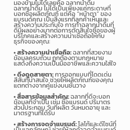
มองข้ามไม่ได้เลยคือ ฉลากน้ำดื่ม
ฉลากน้ำดื่ม ไม่ได้เป็นเพียงแค่กระดาษที่
บอกชื่อผลิตภัณฑ์ แต่คือ “หน้าตา” ของ
แบรนด์คุณ เป็นสิ่งแรกที่ลูกค้าเห็นและ
สร้างความประทับใจ การทำฉลากน้ำดื่มที่
ดีมีผลอย่างมากต่อการตัดสินใจซื้อของผู้
บริโภคและสร้างความน่าเชื่อถือให้กับ
ธุรกิจของคุณ:
• สร้างความน่าเชื่อถือ:
ฉลากที่สวยงาม
ข้อมูลครบถ้วน ถูกต้องตามกฎหมาย
แสดงถึงความเป็นมืออาชีพและความใส่ใจ
• ดึงดูดสายตา:
การออกแบบที่โดดเด่น
สีสันที่น่าสนใจ ช่วยให้ผลิตภัณฑ์ของคุณ
แตกต่างจากคู่แข่งบนชั้นวาง
• สื่อสารข้อมูลสำคัญ:
ฉลากที่ดีจะบอก
ข้อมูลที่จำเป็น เช่น ชื่อแบรนด์ ปริมาตร
ส่วนประกอบ วันที่ผลิต วันหมดอายุ และ
มาตรฐานที่ได้รับ
• สร้างการจดจำแบรนด์:
โลโก้และดีไซน์ที่
เป็นเอกลักษณ์ ช่วยให้ลูกค้าจดจำแบรนด์