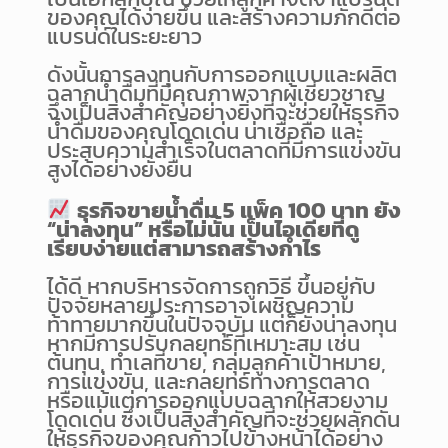
ของคุณได้ง่ายขึ้น และสร้างความภักดีต่อ
แบรนด์ในระยะยาว
ดังนั้นการลงทุนกับการออกแบบและผลิต
ฉลากน้ำดื่มที่มีคุณภาพจากผู้เชี่ยวชาญ
จึงเป็นสิ่งสำคัญอย่างยิ่งที่จะช่วยให้ธุรกิจ
น้ำดื่มของคุณโดดเด่น น่าเชื่อถือ และ
ประสบความสำเร็จในตลาดที่มีการแข่งขัน
สูงได้อย่างยั่งยืน
ธุรกิจขายน้ำดื่ม 5 แพ็ค 100 บาท ยัง
“น่าลงทุน” หรือไม่นั้น เป็นไอเดียที่ดู
เรียบง่ายแต่สามารถสร้างกำไร
ได้ดี หากบริหารจัดการถูกวิธี ขึ้นอยู่กับ
ปัจจัยหลายประการอาจเผชิญความ
ท้าทายมากขึ้นในปัจจุบัน แต่ก็ยังน่าลงทุน
หากมีการปรับกลยุทธ์ที่เหมาะสม เช่น
ต้นทุน, ทำเลที่ขาย, กลุ่มลูกค้าเป้าหมาย,
การแข่งขัน, และกลยุทธ์ทางการตลาด
หรือแม้แต่การออกแบบฉลากให้สวยงาม
โดดเด่น ซึ่งเป็นสิ่งสำคัญที่จะช่วยผลักดัน
ให้ธุรกิจของคุณก้าวไปข้างหน้าได้อย่าง