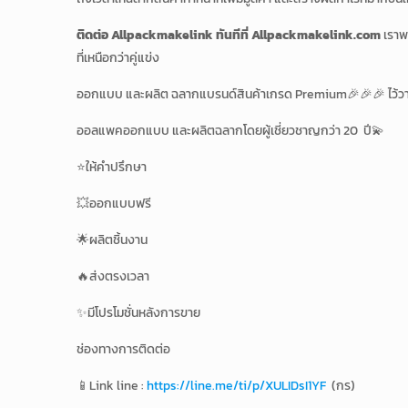
ติดต่อ Allpackmakelink ทันทีที่ Allpackmakelink.com
เราพ
ที่เหนือกว่าคู่แข่ง
ออกแบบ และผลิต ฉลากแบรนด์สินค้าเกรด Premium🎉🎉🎉 ไว้วา
ออลแพคออกแบบ และผลิตฉลากโดยผู้เชี่ยวชาญกว่า 20 ปี💫
⭐️ให้คำปรึกษา
💥ออกแบบฟรี
🌟ผลิตชิ้นงาน
🔥ส่งตรงเวลา
✨มีโปรโมชั่นหลังการขาย
ช่องทางการติดต่อ
📱Link line :
https://line.me/ti/p/XULIDsI1YF
(กร)