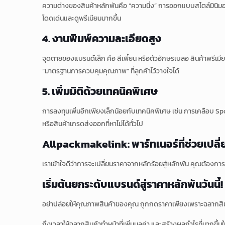
ความต่างของสินค้าหลักพันคือ “ความนิ่ง” การออกแบบสไตล์มินิมอลที่
โดดเด่นและดูพรีเมียมมากขึ้น
4. งานพิมพ์ความละเอียดสูง
จุดตายของแบรนด์เล็ก คือ สีเพี้ยน หรือตัวอักษรเบลอ สินค้าพรีเมียม
“มาตรฐานการควบคุมคุณภาพ” ที่ลูกค้าไว้วางใจได้
5. เพิ่มมิติด้วยเทคนิคพิเศษ
การลงทุนเพิ่มอีกเพียงเล็กน้อยกับเทคนิคพิเศษ เช่น การเคลือบ Sp
หรือสินค้าเกรดส่งออกที่หาไม่ได้ทั่วไป
Allpackmakelink: พาร์ทเนอร์ที่ช่วยเปลี่ย
เราเข้าใจดีว่าการจะเปลี่ยนราคาจากหลักร้อยสู่หลักพัน คุณต้องการงานพ
เริ่มต้นยกระดับแบรนด์สู่ราคาหลักพันวันนี้!
อย่าปล่อยให้คุณภาพสินค้าของคุณ ถูกกดราคาเพียงเพราะฉลากสิน
ถึงเวลาให้ฉลากสินค้าทำหน้าที่เพิ่มมูลค่า และสร้างผลกำไรที่มากขึ้น