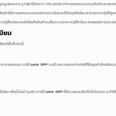
ging Board
ระบุว่าผู้บริโภคกว่า 72% ยอมรับว่าการออกแบบบรรจุภัณฑ์ และฉลากม
ินค้าที่มีการออกแบบฉลากอย่างประณีตและใช้วัสดุพรีเมียม สามารถกระตุ้นให้ลูกค้าต
มรู้สึกต่อแบรนด์เมื่อเห็นสินค้าบนชั้นวาง และความรู้สึกนั้นจะส่งผลต่อการประเมิ
เมียม
ดที่ลึกซึ้งดังนี้:
กอร์กระดาษธรรมดา มาใช้
ฉลาก OPP
จะสร้างความแตกต่างทันทีที่มือลูกค้าสัมผัสขวด
ีเมียม หรือน้ำมันบำรุงผิว การใช้
ฉลาก OPP
ที่มีความแนบชิตติดไปกับขวด จะทำให้ฉ