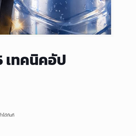
 5 เทคนิคอัป
ได้ทันที