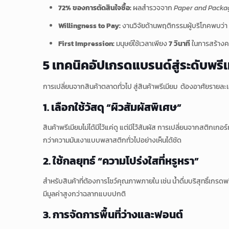
72% ของการตัดสินใจซื้อ:
ผลสำรวจจาก
Paper and Packa
Willingness to Pay:
งานวิจัยด้านพฤติกรรมผู้บริโภคพบว่า ส
First Impression:
มนุษย์ใช้เวลาเพียง
7 วินาที
ในการสร้างควา
5 เทคนิคอัปเกรดแบรนด์สู่ระดับพรี
การเปลี่ยนจากสินค้าตลาดทั่วไป สู่สินค้าพรีเมียม ต้องอาศัยรายละเอีย
1. เลือกใช้วัสดุ “ผิวสัมผัสพิเศษ”
สินค้าพรีเมียมไม่ได้มีไว้แค่ดู แต่มีไว้สัมผัส การเปลี่ยนจากสติกเ
กว่าความมันเงาแบบพลาสติกทั่วไปอย่างเห็นได้ชัด
2. ใช้กลยุทธ์ “ความโปร่งใสที่หรูหรา”
สำหรับสินค้าที่ต้องการโชว์คุณภาพภายใน เช่น น้ำดื่มบริสุทธิ์เกรดพร
มีมูลค่าสูงกว่าฉลากแบบปกติ
3. การจัดการพื้นที่ว่างและฟอนต์