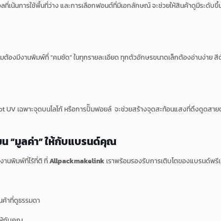
เน้นการใช้พื้นที่ว่าง และการเลือกฟอนต์ที่มีเอกลักษณ์ จะช่วยให้สินค้าดูมีระดับ
ต้องมีงานพิมพ์ที่ “คมชัด” ในทุกรายละเอียด ทุกตัวอักษรขนาดเล็กต้องอ่านง่าย สีต้
ot UV เฉพาะจุดบนโลโก้ หรือการปั๊มฟอยล์ จะช่วยสร้างจุดสะท้อนแสงที่ดึงดูดสายตา
น “มูลค่า” ให้กับแบรนด์คุณ
ิมพ์ที่ไร้ที่ติ ที่
Allpackmakelink
เราพร้อมรองรับการเติบโตของแบรนด์พรีเ
ค้าที่ดูธรรมดา
ให้กับคุณ