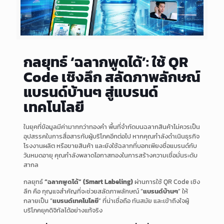
กลยุทธ์ ‘ฉลากพูดได้’: ใช้ QR
Code เชิงลึก สลัดภาพลักษณ์
แบรนด์บ้านๆ สู่แบรนด์
เทคโนโลยี
ในยุคที่ข้อมูลมีค่ามากกว่าทองคำ พื้นที่จำกัดบนฉลากสินค้าไม่ควรเป็น
อุปสรรคในการสื่อสารกับผู้บริโภคอีกต่อไป หากคุณกำลังดำเนินธุรกิจ
โรงงานผลิต หรือขายสินค้า และยังใช้ฉลากที่บอกเพียงชื่อแบรนด์กับ
วันหมดอายุ คุณกำลังพลาดโอกาสทองในการสร้างความเชื่อมั่นระดับ
สากล
กลยุทธ์
“ฉลากพูดได้” (Smart Labeling)
ผ่านการใช้ QR Code เชิง
ลึก คือ กุญแจสำคัญที่จะช่วยสลัดภาพลักษณ์ “
แบรนด์บ้านๆ
” ให้
กลายเป็น “
แบรนด์เทคโนโลยี
” ที่น่าเชื่อถือ ทันสมัย และเข้าถึงใจผู้
บริโภคยุคดิจิทัลได้อย่างแท้จริง