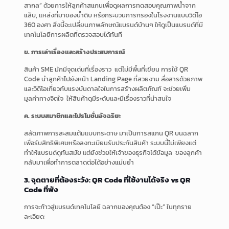
สากล” ด้วยการให้ลูกค้าสแกนเพื่อดูผลการทดสอบคุณภาพน้ำจาก
แล็บ, แหล่งที่มาของน้ำดิบ หรือกระบวนการกรองในโรงงานแบบวิดีโอ
360 องศา สิ่งนี้จะเปลี่ยนภาพลักษณ์แบรนด์บ้านๆ ให้ดูเป็นแบรนด์ที่มี
เทคโนโลยีการผลิตที่ตรวจสอบได้ทันที
ข. การเล่าเรื่องและสร้างประสบการณ์
สินค้า SME มักมีจุดเด่นที่เรื่องราว แต่ไม่มีพื้นที่เขียน การใช้ QR
Code นำลูกค้าไปยังหน้า Landing Page ที่สวยงาม สื่อสารด้วยภาพ
และวิดีโอเกี่ยวกับแรงบันดาลใจในการสร้างผลิตภัณฑ์ จะช่วยเพิ่ม
มูลค่าทางจิตใจ ให้สินค้าดูมีระดับและมีเรื่องราวที่น่าสนใจ
ค. ระบบสมาชิกและโปรโมชั่นอัจฉริยะ
สลัดภาพการสะสมแต้มแบบกระดาษ มาเป็นการสแกน QR บนฉลาก
เพื่อรับสิทธิพิเศษหรือลงทะเบียนรับประกันสินค้า ระบบนี้ไม่เพียงแต่
ทำให้แบรนด์ดูทันสมัย แต่ยังช่วยให้เจ้าของธุรกิจได้ข้อมูล ของลูกค้า
กลับมาเพื่อทำการตลาดต่อได้อย่างแม่นยำ
3. จุดตายที่ต้องระวัง: QR Code ที่ใช้งานได้จริง vs QR
Code ที่พัง
การจะก้าวสู่แบรนด์เทคโนโลยี ฉลากของคุณต้อง “เป๊ะ” ในทุกราย
ละเอียด: