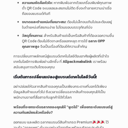
ความคมชัดคือหัวใจ:
หากพิมพ์ฉลากด้วยเครื่องพิมพ์คุณภาพ
ต่ำ QR Code จะเบลอและสแกนไม่ติด ซึ่งจะทำลายความน่าเชื่อ
ถือของแบรนด์ทันที
ขนาดและตำแหน่งที่เหมาะสม:
ต้องไม่เล็กจนเกินไปและต้องอยู่
ในตำแหน่งที่สแกนง่าย ไม่โดนขอบบรรจุภัณฑ์บัง
วัสดุที่ทนทาน:
สำหรับสินค้าแช่เย็นหรือสินค้าที่ต้องเจอความชื้น
QR Code ต้องไม่ซีดจางหรือลอกหลุด การใช้
ฉลาก OPP
คุณภาพสูง
จึงเป็นเรื่องที่ต้องให้ความสำคัญ
การเปลี่ยนภาพลักษณ์สู่แบรนด์เทคโนโลยีต้องอาศัยผู้ผลิตที่เข้าใจ
เทคโนโลยีการพิมพ์อย่างลึกซึ้ง ที่
Allpackmakelink
เราพร้อม
สนับสนุนการเติบโตของคุณ:
เริ่มต้นการเปลี่ยนแปลงสู่แบรนด์เทคโนโลยีวันนี้!
อย่าปล่อยให้ฉลากสินค้าของคุณเป็นเพียงกระดาษที่บอกได้เพียง
ข้อมูลสินค้าแบบทั่วไป ถึงเวลาเปลี่ยนฉลากสินค้าของคุณให้เป็น
พนักงานขายที่สื่อสารกับลูกค้าได้ทั่วโลก
พร้อมที่จะยกระดับฉลากของคุณให้ “พูดได้” เพื่อยกระดับแบรนด์สู่
ความทันสมัยแล้วหรือยัง?
ออกแบบ และผลิต ฉลากแบรนด์สินค้าเกรด Premium
ไว้
วางใจ “ออลแพค” ทำงานอย่างมืออาชีพ พร้อมบริการประทับใจ