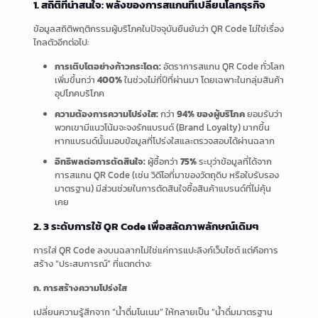
1. สถิติที่น่าสนใจ: พลังของการสแกนที่เปลี่ยนโลกธุรกิจ
ข้อมูลสถิติพฤติกรรมผู้บริโภคในปัจจุบันยืนยันว่า QR Code ไม่ใช่เรื่อง
ไกลตัวอีกต่อไป:
การเติบโตอย่างก้าวกระโดด:
อัตราการสแกน QR Code ทั่วโลก
เพิ่มขึ้นกว่า
400%
ในช่วงไม่กี่ปีที่ผ่านมา โดยเฉพาะในกลุ่มสินค้า
อุปโภคบริโภค
ความต้องการความโปร่งใส:
กว่า
94% ของผู้บริโภค
ยอมรับว่า
พวกเขามีแนวโน้มจะจงรักแบรนด์ (Brand Loyalty) มากขึ้น
หากแบรนด์นั้นมอบข้อมูลที่โปร่งใสและตรวจสอบได้ผ่านฉลาก
อิทธิพลต่อการตัดสินใจ:
ผู้ซื้อกว่า
75%
ระบุว่าข้อมูลที่ได้จาก
การสแกน QR Code (เช่น วิดีโอที่มาของวัตถุดิบ หรือใบรับรอง
มาตรฐาน) มีส่วนช่วยในการตัดสินใจซื้อสินค้าแบรนด์ที่ไม่คุ้น
เคย
2. 3 ระดับการใช้ QR Code เพื่อสลัดภาพลักษณ์เดิมๆ
การใส่ QR Code ลงบนฉลากไม่ใช่แค่การแปะลิงก์เว็บไซต์ แต่คือการ
สร้าง “ประสบการณ์” ที่แตกต่าง:
ก. การสร้างความโปร่งใส
เปลี่ยนความรู้สึกจาก “น้ำดื่มโนเนม” ให้กลายเป็น “น้ำดื่มมาตรฐาน