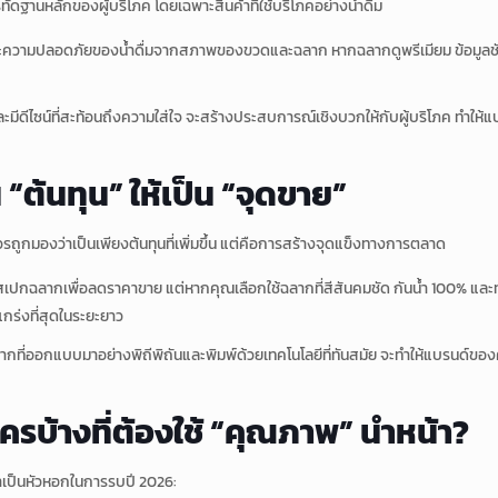
ดฐานหลักของผู้บริโภค โดยเฉพาะสินค้าที่ใช้บริโภคอย่างน้ำดื่ม
ความปลอดภัยของน้ำดื่มจากสภาพของขวดและฉลาก หากฉลากดูพรีเมียม ข้อมูลชัดเจ
และมีดีไซน์ที่สะท้อนถึงความใส่ใจ จะสร้างประสบการณ์เชิงบวกให้กับผู้บริโภค ทำให้แ
น “ต้นทุน” ให้เป็น “จุดขาย”
รถูกมองว่าเป็นเพียงต้นทุนที่เพิ่มขึ้น แต่คือการสร้างจุดแข็งทางการตลาด
กฉลากเพื่อลดราคาขาย แต่หากคุณเลือกใช้ฉลากที่สีสันคมชัด กันน้ำ 100% และทนต
กร่งที่สุดในระยะยาว
ฉลากที่ออกแบบมาอย่างพิถีพิถันและพิมพ์ด้วยเทคโนโลยีที่ทันสมัย จะทำให้แบรนด์
ใครบ้างที่ต้องใช้ “คุณภาพ” นำหน้า?
ินค้าเป็นหัวหอกในการรบปี 2026: