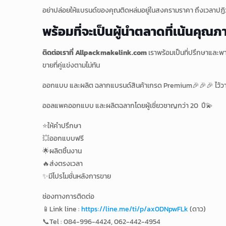
อย่าปล่อยให้แบรนด์ของคุณติดหล่มอยู่ในสงครามราคา ถึงเวลาปฏิวั
พร้อมที่จะเป็นผู้นำตลาดที่เน้นคุณ
ติดต่อเราที่ Allpackmakelink.com
เราพร้อมเป็นที่ปรึกษาและพ
ขายที่คู่แข่งตามไม่ทัน
ออกแบบ และผลิต ฉลากแบรนด์สินค้าเกรด Premium🎉🎉🎉 ไว้วา
ออลแพคออกแบบ และผลิตฉลากโดยผู้เชี่ยวชาญกว่า 20 ปี💫
⭐️ให้คำปรึกษา
💥ออกแบบฟรี
🌟ผลิตชิ้นงาน
🔥ส่งตรงเวลา
✨มีโปรโมชั่นหลังการขาย
ช่องทางการติดต่อ
📱Link line :
https://line.me/ti/p/ax0DNpwFLk
(ดาว)
📞Tel : 084-996-4424, 062-442-4954