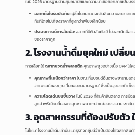
ในปี 2026 มาตรฐานด้านสุขอนามัยและความน่าเชื่อถือกลายเป็นบรรทั
ฉลากคือใบรับประกัน:
ผู้ซื้อในอนาคตจะตัดสินความสะอาดและ
ทันทีโดยไม่เกี่ยงราคาที่สูงกว่าเพียงเล็กน้อย
ประสบการณ์การสัมผัส:
ฉลากที่มีผิวสัมผัสดี ไม่ลอกติดมือ 
ของราคาถูก
2. โรงงานน้ำดื่มยุคใหม่ เปลี่ย
การเลือกใช้
ฉลากขวดน้ำพลาสติก
คุณภาพสูงอย่างเนื้อ OPP ไม่คว
คุณภาพที่เหนือกว่าราคา
ในขณะที่แบรนด์อื่นอาจพยายามลดสเป
ว่าแบรนด์ของคุณ “ไม่ยอมลดมาตรฐาน” ซึ่งเป็นจุดขายที่แข็งแ
ความโดดเด่นบนชั้นวาง
ในปี 2026 ที่สินค้าล้นตลาด การมี
ลูกค้าพรีเมียมที่มองหาคุณภาพมากกว่าแค่ของราคาประหยัด
3. อุตสาหกรรมที่ต้องปรับตัว 
ไม่ใช่แค่โรงงานน้ำดื่มเท่านั้น แต่ธุรกิจกลุ่มนี้จำเป็นต้องใช้ฉลากส