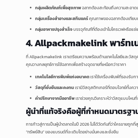
กลุ่มผลิตภัณฑ์เพื่อสุขภาพ
ฉลากต้องสะท้อนถึงความสะอาดและ
กลุ่มเครื่องสำอางและสกินแคร์
คุณภาพของฉลากต้องเทียบเท่าก
กลุ่มอาหารปรุงสำเร็จ
บรรจุภัณฑ์ที่ต้องเข้าไมโครเวฟหรือแช
4. Allpackmakelink พาร์ทเนอ
ที่ Allpackmakelink เราเตรียมความพร้อมด้านเทคโนโลยีและวัสดุศา
คุณวางกลยุทธ์การใช้ฉลากเพื่อสร้างจุดขายที่เหนือกว่าราคา
เทคโนโลยีการพิมพ์แห่งอนาคต
เราใช้เครื่องพิมพ์ที่รองรับ
วัสดุที่ยั่งยืนและคงทน
เรามีวัสดุสติกเกอร์ที่ตอบโจทย์ทั้
คำปรึกษาจากมืออาชีพ
เราช่วยคุณวิเคราะห์ว่าวัสดุแบบไหนที
ผู้นำที่แท้จริงคือผู้ที่กำหนดมาตร
การก้าวสู่การเป็นผู้นำตลาดในปี 2026 ไม่ได้วัดกันที่ว่าใครขายถู
“ทรัพย์สิน” ของแบรนด์ที่จะเติบโตอย่างมั่นคงและยั่งยืน