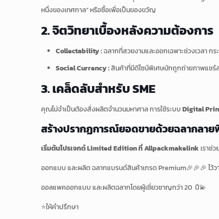
หนึ่งของเทศกาล” หรือซื้อเพื่อเป็นของขวัญ
2. จิตวิทยาเบื้องหลังความต้องการ
Collectability :
ฉลากที่สวยงามและออกเฉพาะช่วงเวลา ก
Social Currency :
สินค้าที่มีดีไซน์พิเศษมักถูกถ่ายภาพแ
3. เคล็ดลับสำหรับ SME
คุณไม่จำเป็นต้องสั่งผลิตจำนวนมหาศาล การใช้ระบบ
Digital Pri
สร้างปรากฏการณ์ยอดขายด้วยฉลากลายพ
เริ่มต้นโปรเจกต์ Limited Edition ที่ Allpackmakelink
เราช่
ออกแบบ และผลิต ฉลากแบรนด์สินค้าเกรด Premium🎉🎉🎉 ไว้วา
ออลแพคออกแบบ และผลิตฉลากโดยผู้เชี่ยวชาญกว่า 20 ปี💫
⭐️ให้คำปรึกษา