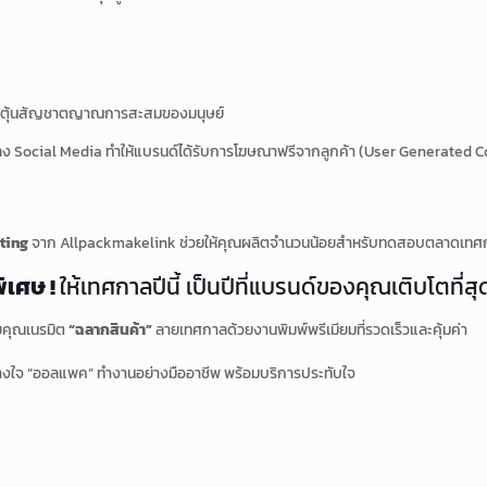
ระตุ้นสัญชาตญาณการสะสมของมนุษย์
ชร์ลง Social Media ทำให้แบรนด์ได้รับการโฆษณาฟรีจากลูกค้า (User Generated 
nting
จาก Allpackmakelink ช่วยให้คุณผลิตจำนวนน้อยสำหรับทดสอบตลาดเทศกา
ิเศษ !
ให้เทศกาลปีนี้ เป็นปีที่แบรนด์ของคุณเติบโตที่สุ
วยคุณเนรมิต
“ฉลากสินค้า”
ลายเทศกาลด้วยงานพิมพ์พรีเมียมที่รวดเร็วและคุ้มค่า
งใจ “ออลแพค” ทำงานอย่างมืออาชีพ พร้อมบริการประทับใจ