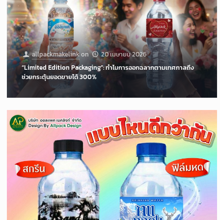
allpackmakelink
on
20 เมษายน 2026
“Limited Edition Packaging”: ทำไมการออกฉลากตามเทศกาลถึง
ช่วยกระตุ้นยอดขายได้ 300%