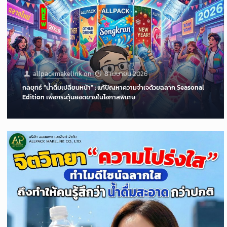
allpackmakelink
on
8 เมษายน 2026
กลยุทธ์ “น้ำดื่มเปลี่ยนหน้า” : แก้ปัญหาความจำเจด้วยฉลาก Seasonal
Edition เพื่อกระตุ้นยอดขายในโอกาสพิเศษ