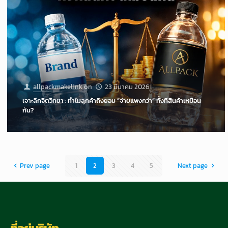
allpackmakelink
on
23 มีนาคม 2026
เจาะลึกจิตวิทยา : ทำไมลูกค้าถึงยอม “จ่ายแพงกว่า” ทั้งที่สินค้าเหมือน
กัน?
Prev page
1
2
3
4
5
Next page