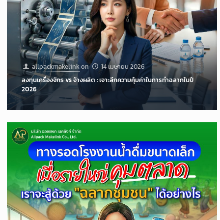
allpackmakelink
on
14 เมษายน 2026
ลงทุนเครื่องจักร vs จ้างผลิต : เจาะลึกความคุ้มค่าในการทำฉลากในปี
2026