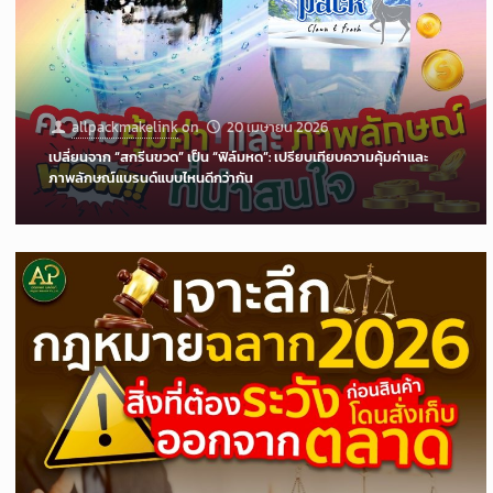
allpackmakelink
on
20 เมษายน 2026
เปลี่ยนจาก “สกรีนขวด” เป็น “ฟิล์มหด”: เปรียบเทียบความคุ้มค่าและ
ภาพลักษณ์แบรนด์แบบไหนดีกว่ากัน