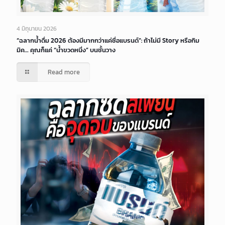
4 มิถุนายน 2026
“ฉลากน้ำดื่ม 2026 ต้องมีมากกว่าแค่ชื่อแบรนด์”: ถ้าไม่มี Story หรือกิม
มิค… คุณก็แค่ “น้ำขวดหนึ่ง” บนชั้นวาง
Read more