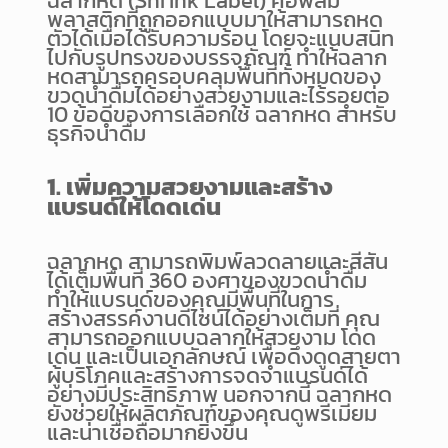
ฉลากหด (Shrink Label) คือฟิล์ม
พลาสติกที่ถูกออกแบบมาให้สามารถหด
ตัวได้เมื่อได้รับความร้อน โดยจะแนบสนิท
ไปกับรูปทรงของบรรจุภัณฑ์ ทำให้ฉลาก
หดสามารถครอบคลุมพื้นที่ทั้งหมดของ
ขวดน้ำดื่มได้อย่างสวยงามและไร้รอยต่อ
10 ข้อดีของการเลือกใช้ ฉลากหด สำหรับ
ธุรกิจน้ำดื่ม
1. เพิ่มความสวยงามและสร้าง
แบรนด์ให้โดดเด่น
ฉลากหด สามารถพิมพ์ลวดลายและสีสัน
ได้เต็มพื้นที่ 360 องศาของขวดน้ำดื่ม
ทำให้แบรนด์ของคุณมีพื้นที่ในการ
สร้างสรรค์งานดีไซน์ได้อย่างเต็มที่ คุณ
สามารถออกแบบฉลากให้สวยงาม โดด
เด่น และเป็นเอกลักษณ์ เพื่อดึงดูดสายตา
ผู้บริโภคและสร้างการจดจำแบรนด์ได้
อย่างมีประสิทธิภาพ นอกจากนี้ ฉลากหด
ยังช่วยให้ผลิตภัณฑ์ของคุณดูพรีเมียม
และน่าเชื่อถือมากยิ่งขึ้น