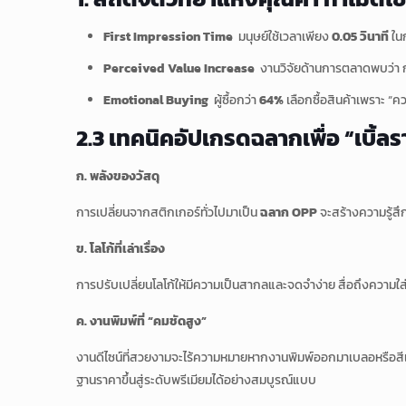
First Impression Time
มนุษย์ใช้เวลาเพียง
0.05 วินาที
ในก
Perceived Value Increase
งานวิจัยด้านการตลาดพบว่า การ
Emotional Buying
ผู้ซื้อกว่า
64%
เลือกซื้อสินค้าเพราะ “คว
2.3 เทคนิคอัปเกรดฉลากเพื่อ “เบิ้ลร
ก. พลังของวัสดุ
การเปลี่ยนจากสติกเกอร์ทั่วไปมาเป็น
ฉลาก OPP
จะสร้างความรู้สึ
ข. โลโก้ที่เล่าเรื่อง
การปรับเปลี่ยนโลโก้ให้มีความเป็นสากลและจดจำง่าย สื่อถึงความใส่
ค. งานพิมพ์ที่ “คมชัดสูง”
งานดีไซน์ที่สวยงามจะไร้ความหมายหากงานพิมพ์ออกมาเบลอหรือสีเพ
ฐานราคาขึ้นสู่ระดับพรีเมียมได้อย่างสมบูรณ์แบบ