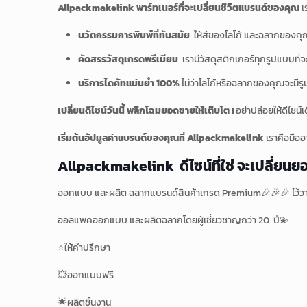
Allpackmakelink พาร์ทเนอร์ที่จะเปลี่ยนชีวิตแบรนด์ของคุณ
เ
นวัตกรรมการพิมพ์ที่ทันสมัย
ให้สีของโลโก้ และฉลากของค
คัดสรรวัสดุเกรดพรีเมียม
เรามีวัสดุสติกเกอร์ทุกรูปแบบที่จ
บริการไดคัทแม่นยำ 100%
ไม่ว่าโลโก้หรือฉลากของคุณจะมีรูป
เปลี่ยนดีไซน์วันนี้ พลิกโฉมยอดขายให้เติบโต !
อย่าปล่อยให้ดีไซน
เริ่มต้นอัปมูลค่าแบรนด์ของคุณที่ Allpackmakelink
เราคือมือ
Allpackmakelink ดีไซน์ที่ใช่ จะเปลี
ออกแบบ และผลิต ฉลากแบรนด์สินค้าเกรด Premium🎉🎉🎉 ไว้วา
ออลแพคออกแบบ และผลิตฉลากโดยผู้เชี่ยวชาญกว่า 20 ปี💫
⭐️ให้คำปรึกษา
💥ออกแบบฟรี
🌟ผลิตชิ้นงาน