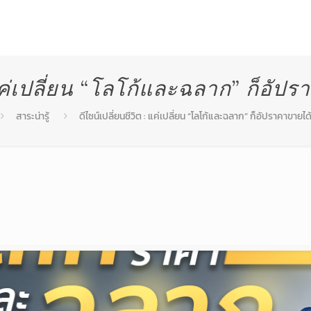
สินค้า
บริการหลังการขาย
โปรโมชั่น
ผลงานท
 แค่เปลี่ยน “โลโก้และฉลาก” ก็อัปร
สาระน่ารู้
ดีไซน์เปลี่ยนชีวิต : แค่เปลี่ยน “โลโก้และฉลาก” ก็อัปราคาขายได้ท