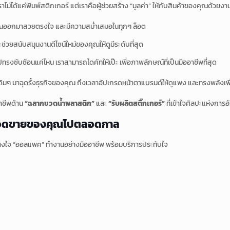
ราไม่ได้แค่พิมพ์สติกเกอร์ แต่เราคือผู้ช่วยสร้าง “มูลค่า” ให้กับสินค้าของคุณด้วยง
ุณออกมาสวยตรงใจ และมีความสม่ำเสมอในทุกๆ ล็อต
ะช่วยสนับสนุนงานดีไซน์ใหม่ของคุณให้ดูมีระดับที่สุด
ทรงซับซ้อนแค่ไหน เราสามารถไดคัทให้เป๊ะ เพื่อภาพลักษณ์ที่เป็นมืออาชีพที่สุด
์เดิมๆ มาฉุดรั้งธุรกิจของคุณ ถึงเวลาอัปเกรดหน้าตาแบรนด์ให้ดูแพง และทรงพลังเพื
อาชีพด้าน
“ฉลากขวดน้ำพลาสติก”
และ
“รับผลิตสติ๊กเกอร์”
ที่เข้าใจศิลปะแห่งการ
่ยนยอดขายของคุณไปตลอดกาล
งใจ “ออลแพค” ทำงานอย่างมืออาชีพ พร้อมบริการประทับใจ