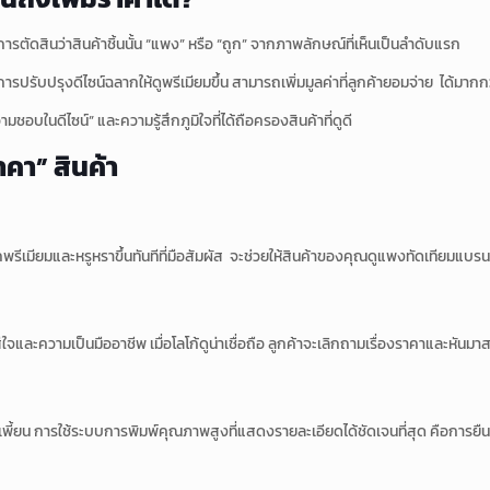
ารตัดสินว่าสินค้าชิ้นนั้น “แพง” หรือ “ถูก” จากภาพลักษณ์ที่เห็นเป็นลำดับแรก
ปรับปรุงดีไซน์ฉลากให้ดูพรีเมียมขึ้น สามารถเพิ่มมูลค่าที่ลูกค้ายอมจ่าย ได้มากก
ามชอบในดีไซน์” และความรู้สึกภูมิใจที่ได้ถือครองสินค้าที่ดูดี
าคา” สินค้า
กพรีเมียมและหรูหราขึ้นทันทีที่มือสัมผัส จะช่วยให้สินค้าของคุณดูแพงทัดเทียมแบรน
ใจและความเป็นมืออาชีพ เมื่อโลโก้ดูน่าเชื่อถือ ลูกค้าจะเลิกถามเรื่องราคาและหัน
ี้ยน การใช้ระบบการพิมพ์คุณภาพสูงที่แสดงรายละเอียดได้ชัดเจนที่สุด คือการยืน