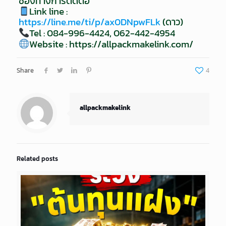
ช่องทางการติดต่อ
Link line :
https://line.me/ti/p/ax0DNpwFLk
(ดาว)
Tel : 084-996-4424, 062-442-4954
Website :
https://allpackmakelink.com/
Share
4
allpackmakelink
Related posts