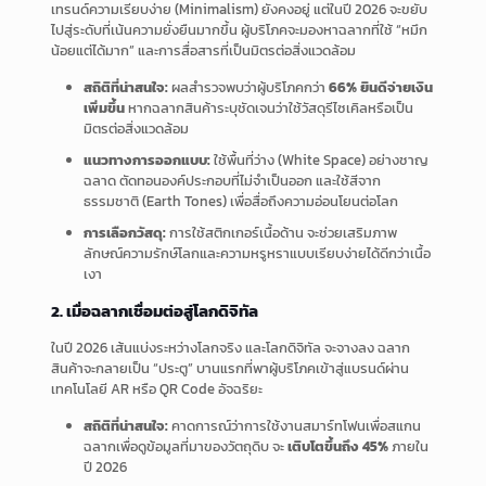
เทรนด์ความเรียบง่าย (Minimalism) ยังคงอยู่ แต่ในปี 2026 จะขยับ
ไปสู่ระดับที่เน้นความยั่งยืนมากขึ้น ผู้บริโภคจะมองหาฉลากที่ใช้ “หมึก
น้อยแต่ได้มาก” และการสื่อสารที่เป็นมิตรต่อสิ่งแวดล้อม
สถิติที่น่าสนใจ:
ผลสำรวจพบว่าผู้บริโภคกว่า
66% ยินดีจ่ายเงิน
เพิ่มขึ้น
หากฉลากสินค้าระบุชัดเจนว่าใช้วัสดุรีไซเคิลหรือเป็น
มิตรต่อสิ่งแวดล้อม
แนวทางการออกแบบ:
ใช้พื้นที่ว่าง (White Space) อย่างชาญ
ฉลาด ตัดทอนองค์ประกอบที่ไม่จำเป็นออก และใช้สีจาก
ธรรมชาติ (Earth Tones) เพื่อสื่อถึงความอ่อนโยนต่อโลก
การเลือกวัสดุ:
การใช้สติกเกอร์เนื้อด้าน จะช่วยเสริมภาพ
ลักษณ์ความรักษ์โลกและความหรูหราแบบเรียบง่ายได้ดีกว่าเนื้อ
เงา
2. เมื่อฉลากเชื่อมต่อสู่โลกดิจิทัล
ในปี 2026 เส้นแบ่งระหว่างโลกจริง และโลกดิจิทัล จะจางลง ฉลาก
สินค้าจะกลายเป็น “ประตู” บานแรกที่พาผู้บริโภคเข้าสู่แบรนด์ผ่าน
เทคโนโลยี AR หรือ QR Code อัจฉริยะ
สถิติที่น่าสนใจ:
คาดการณ์ว่าการใช้งานสมาร์ทโฟนเพื่อสแกน
ฉลากเพื่อดูข้อมูลที่มาของวัตถุดิบ จะ
เติบโตขึ้นถึง 45%
ภายใน
ปี 2026