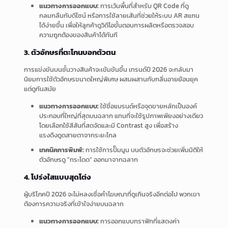
แนวทางการออกแบบ:
การเว้นพื้นที่สำหรับ QR Code ที่ดู
กลมกลืนกับดีไซน์ หรือการใช้ลายเส้นที่ช่วยให้ระบบ AR สแกน
ได้ง่ายขึ้น เพื่อให้ลูกค้าดูวิดีโอขั้นตอนการผลิตหรือตรวจสอบ
ความถูกต้องของสินค้าได้ทันที
3. ตัวอักษรที่ตะโกนบอกตัวตน
การแข่งขันบนชั้นวางสินค้าจะเข้มข้นขึ้น เทรนด์ปี 2026 จะกลับมา
นิยมการใช้ตัวอักษรขนาดใหญ่พิเศษ ผสมผสานกับกลิ่นอายย้อนยุค
แต่ดูทันสมัย
แนวทางการออกแบบ:
ใช้ชื่อแบรนด์หรือจุดขายหลักเป็นองค์
ประกอบที่ใหญ่ที่สุดบนฉลาก แทนที่จะใช้รูปภาพเพียงอย่างเดียว
โดยเลือกใช้สีสันที่สดจัดและมี Contrast สูง เพื่อสร้าง
แรงดึงดูดสายตาจากระยะไกล
เทคนิคการพิมพ์:
การใช้การปั๊มนูน บนตัวอักษรจะช่วยเพิ่มมิติให้
ตัวอักษรดู “กระโดด” ออกมาจากฉลาก
4. โปร่งใสแบบสุดโต่ง
ผู้บริโภคปี 2026 จะไม่หลงเชื่อคำโฆษณาที่ดูเกินจริงอีกต่อไป พวกเขา
ต้องการความจริงที่เข้าใจง่ายบนฉลาก
แนวทางการออกแบบ:
การออกแบบกราฟิกที่แสดงค่า