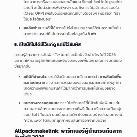
โภชนาการหรือส่วนประกอบหลักแบบ Simplified Infographic
แทนที่จะเป็นตัวอักษรพืดใหญ่ๆ รวมถึงการใช้สติกเกอร์แบบใส
(Clear OPP) เพื่อโชว์เนื้อผลิตภัณฑ์ข้างในจริงๆ เพื่อสื่อว่า “เรา
ไม่มีอะไรต้องซ่อน”
ผลลัพธ์:
แบรนด์ที่ใช้ความโปร่งใสบนฉลากจะได้รับความเชื่อมั่น
มากกว่าแบรนด์ที่เน้นการปกปิดข้อมูลถึง
3 เท่า
5. ดีไซน์ที่ไม่ได้มีไว้แค่ดู แต่มีไว้สัมผัส
ความรู้สึกจากการสัมผัส (Texture) จะเป็นปัจจัยสำคัญในปี 2026
ฉลากที่ให้ความรู้สึกพิเศษเมื่อหยิบจับจะช่วยเพิ่มโอกาสในการตัดสินใจ
ซื้อมากขึ้น
สถิติที่น่าสนใจ:
งานวิจัยด้านประสาทวิทยาเผยว่า
การสัมผัสพื้น
ผิวที่แตกต่าง
สามารถกระตุ้นสมองส่วนอารมณ์และทำให้ลูกค้า
เกิดความผูกพันกับสินค้าได้มากกว่าการมองเห็นเพียงอย่าง
เดียว
แนวทางการออกแบบ:
การใช้สติกเกอร์ที่มีผิวสัมผัสพิเศษ เช่น
ความสากเล็กๆ แบบกระดาษคราฟต์พรีเมียม หรือความเนียนนุ่ม
แบบ Soft Touch บนเนื้อพลาสติก ซึ่งจะช่วยสร้างประสบการณ์
“ความแพง” ได้ทันทีที่ลูกค้าหยิบสินค้าออกจากชั้นวาง
Allpackmakelink: พาร์ทเนอร์ผู้นำเทรนด์ฉลาก
สินค้าปี 2026